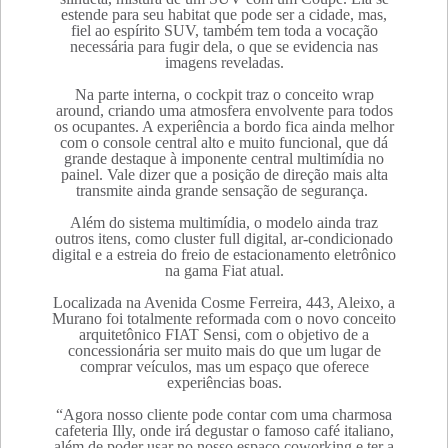
estende para seu habitat que pode ser a cidade, mas,
fiel ao espírito SUV, também tem toda a vocação
necessária para fugir dela, o que se evidencia nas
imagens reveladas.
Na parte interna, o cockpit traz o conceito wrap
around, criando uma atmosfera envolvente para todos
os ocupantes. A experiência a bordo fica ainda melhor
com o console central alto e muito funcional, que dá
grande destaque à imponente central multimídia no
painel. Vale dizer que a posição de direção mais alta
transmite ainda grande sensação de segurança.
Além do sistema multimídia, o modelo ainda traz
outros itens, como cluster full digital, ar-condicionado
digital e a estreia do freio de estacionamento eletrônico
na gama Fiat atual.
Localizada na Avenida Cosme Ferreira, 443, Aleixo, a
Murano foi totalmente reformada com o novo conceito
arquitetônico FIAT Sensi, com o objetivo de a
concessionária ser muito mais do que um lugar de
comprar veículos, mas um espaço que oferece
experiências boas.
“Agora nosso cliente pode contar com uma charmosa
cafeteria Illy, onde irá degustar o famoso café italiano,
além de poder usar no nosso espaço coworking e ter a